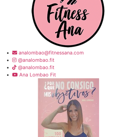
analombao@fitnessana.com
@analombao.fit
@analombao.fit
Ana Lombao Fit