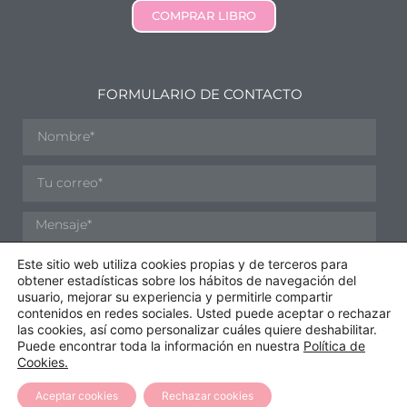
COMPRAR LIBRO
FORMULARIO DE CONTACTO
Este sitio web utiliza cookies propias y de terceros para
obtener estadísticas sobre los hábitos de navegación del
Acepto
Política de Privacidad
usuario, mejorar su experiencia y permitirle compartir
contenidos en redes sociales. Usted puede aceptar o rechazar
las cookies, así como personalizar cuáles quiere deshabilitar.
ENVIAR
Puede encontrar toda la información en nuestra
Política de
Cookies.
Aceptar cookies
Rechazar cookies
Nize Fitness & Nutrition, S.L © Todos los derechos