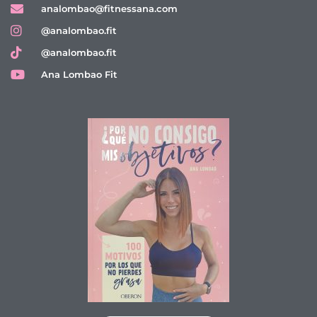
analombao@fitnessana.com
@analombao.fit
@analombao.fit
Ana Lombao Fit